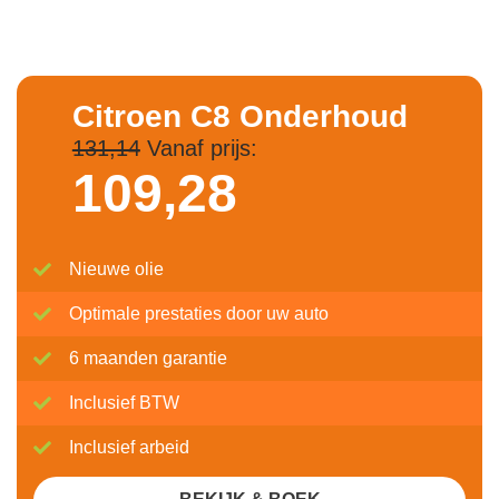
Citroen C8 Onderhoud
131,14
Vanaf prijs:
109,
28
Nieuwe olie
Optimale prestaties door uw auto
6 maanden garantie
Inclusief BTW
Inclusief arbeid