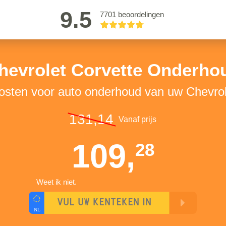
9.5
7701 beoordelingen
hevrolet Corvette Onderho
kosten voor auto onderhoud van uw Chevrol
131,14
Vanaf prijs
109,
28
Weet ik niet.