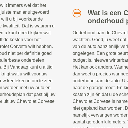
 wilt immers wel dat het
Wat is een C
juiste manier uitgevoerd
 wilt u bij voorkeur de
onderhoud 
e kwaliteit. Dat is waarom u
n u kunt direct kijken wat
Onderhoud aan de Chevrolet 
lf de kosten voor het
wachten. Goed, u weet dat 
olet Corvette wilt hebben.
van de auto aanzienlijk verle
d niet per definitie goed
ongelegen. Een grote beurt
e allerbeste onderdelen
budget is, nieuwe winterb
s. Bij Vandaag kunt u altijd
Het kan ook anders. Wannee
rijgt wat u wilt voor uw
dan weet u precies wanneer
t uw kenteken in om te zien
onderhoud aan de auto. U 
an worden met uw auto en
naar de garage moet. En ki
erhoudsplan dat past bij uw
kosten zijn én dat u de sch
r uit uw Chevrolet Corvette
Chevrolet Corvette is namel
niet gepland kan worden. 
namelijk vervangen worden 
aantal gereden kilometers.