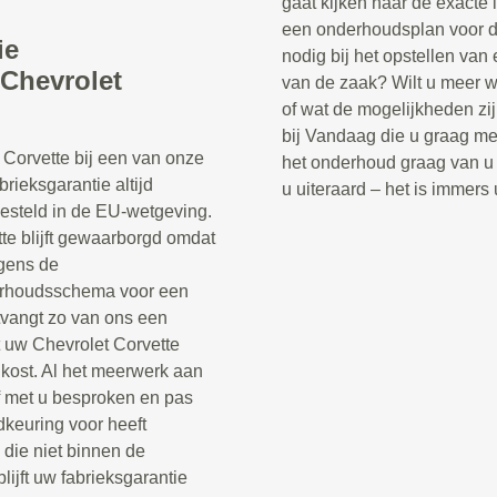
gaat kijken naar de exacte i
een onderhoudsplan voor de
ie
nodig bij het opstellen va
Chevrolet
van de zaak? Wilt u meer w
of wat de mogelijkheden zi
bij Vandaag die u graag me
Corvette bij een van onze
het onderhoud graag van u 
rieksgarantie altijd
u uiteraard – het is immers
gesteld in de EU-wetgeving.
te blijft gewaarborgd omdat
gens de
derhoudsschema voor een
ntvangt zo van ons een
t uw Chevrolet Corvette
kost. Al het meerwerk aan
f met u besproken en pas
dkeuring voor heeft
die niet binnen de
lijft uw fabrieksgarantie