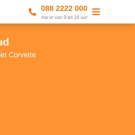
088 2222 000
ma-vr van 9 tot 18 uur
ud
et Corvette