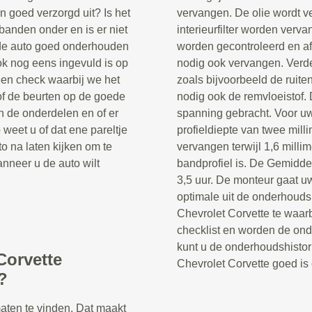
n goed verzorgd uit? Is het
vervangen. De olie wordt verve
banden onder en is er niet
interieurfilter worden verv
t de auto goed onderhouden
worden gecontroleerd en af
k nog eens ingevuld is op
nodig ook vervangen. Verde
 een check waarbij we het
zoals bijvoorbeeld de ruiten
of de beurten op de goede
nodig ook de remvloeistof
n de onderdelen en of er
spanning gebracht. Voor uw
eet u of dat ene pareltje
profieldiepte van twee mil
o na laten kijken om te
vervangen terwijl 1,6 milli
nneer u de auto wilt
bandprofiel is. De Gemidde
3,5 uur. De monteur gaat u
optimale uit de onderhoud
Chevrolet Corvette te waar
checklist en worden de on
kunt u de onderhoudshistor
Corvette
Chevrolet Corvette goed i
?
maten te vinden. Dat maakt