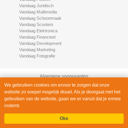
Vandaag Juridisch
Vandaag Multimedia
Vandaag Schoonmaak
Vandaag Scooters
Vandaag Elektronica
Vandaag Financieel
Vandaag Development
Vandaag Marketing
Vandaag Fotografie
Algemene voorwaarden
Privacy Policy
We gebruiken cookies om ervoor te zorgen dat onze
Contact
website zo soepel mogelijk draait. Als je doorgaat met het
Bedrijven Inlog
gebruiken van de website, gaan we er vanuit dat je ermee
instemt.
Oke