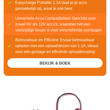
Easycharge Portable 1.1A laad je je accu
gemakkelijk op, waar je ook bent
Universele Accu-Compatibiliteit: Geschikt voor
zowel 6V als 12V accu's, waardoor het een
veelzijdige keuze is voor verschillende voertuigen
Betrouwbaar en Efficiënt: Ervaar betrouwbaar
opladen met een oplaadstroom van 1.1A, ideaal
voor een gestage en efficiënte oplaadervaring
BEKIJK & BOEK