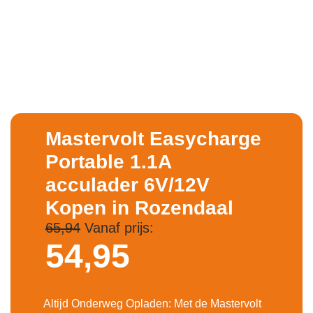
Mastervolt Easycharge
Portable 1.1A
acculader 6V/12V
Kopen in Rozendaal
65,94
Vanaf prijs:
54,
95
Altijd Onderweg Opladen: Met de Mastervolt