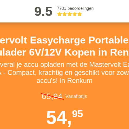
9.5
7701 beoordelingen
ervolt Easycharge Portable
ulader 6V/12V Kopen in Re
 overal je accu opladen met de Mastervolt 
A - Compact, krachtig en geschikt voor zow
accu's! in Renkum
65,94
Vanaf prijs
54,
95