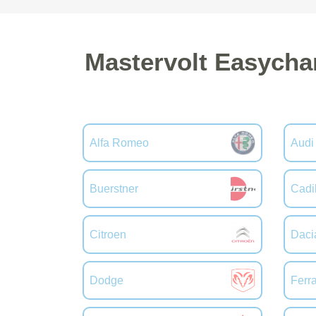
Mastervolt Easycha
Alfa Romeo
Audi
Buerstner
Cadi
Citroen
Daci
Dodge
Ferra