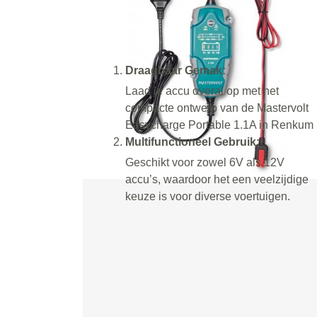
Draagbaar Gemak:
Laad je accu overal op met het
compacte ontwerp van de Mastervolt
Easycharge Portable 1.1A in Renkum
Multifunctioneel Gebruik:
Geschikt voor zowel 6V als 12V
accu’s, waardoor het een veelzijdige
keuze is voor diverse voertuigen.