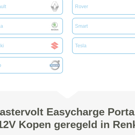
ult
Rover
da
Smart
ki
Tesla
o
astervolt Easycharge Porta
12V Kopen geregeld in Re