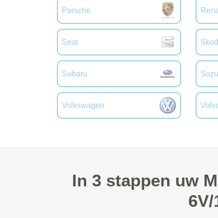
Porsche
Rena
Seat
Sko
Subaru
Suzu
Volkswagen
Volv
In 3 stappen uw M
6V/