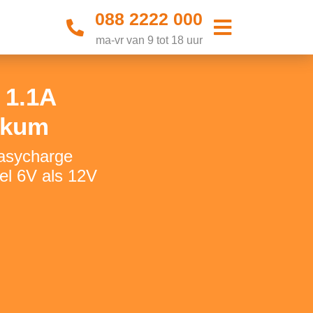
088 2222 000
ma-vr van 9 tot 18 uur
 1.1A
nkum
Easycharge
el 6V als 12V