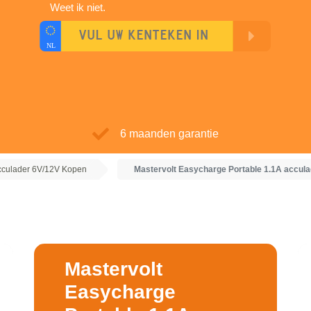
Weet ik niet.
6 maanden garantie
acculader 6V/12V Kopen
Mastervolt Easycharge Portable 1.1A accul
Mastervolt
Easycharge