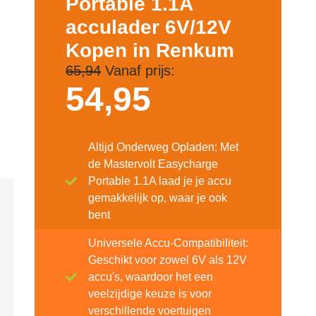
Portable 1.1A
acculader 6V/12V
Kopen in Renkum
65,94
Vanaf prijs:
54,
95
Altijd Onderweg Opladen: Met
de Mastervolt Easycharge
Portable 1.1A laad je je accu
gemakkelijk op, waar je ook
bent
Universele Accu-Compatibiliteit:
Geschikt voor zowel 6V als 12V
accu's, waardoor het een
veelzijdige keuze is voor
verschillende voertuigen