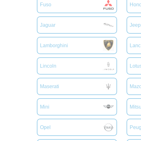
Fuso
Hon
Jaguar
Jeep
Lamborghini
Lanc
Lincoln
Lotu
Maserati
Maz
Mini
Mitsu
Opel
Peug