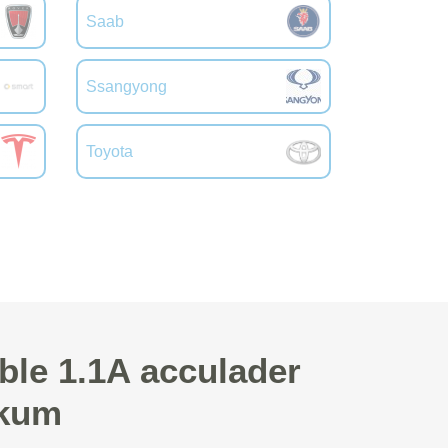
Saab
Ssangyong
Toyota
ble 1.1A acculader
nkum