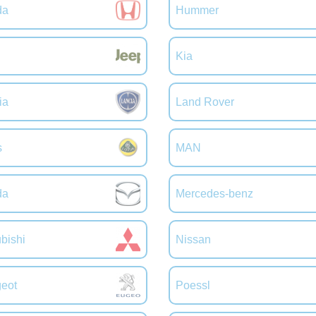
da
Hummer
Kia
ia
Land Rover
s
MAN
da
Mercedes-benz
bishi
Nissan
eot
Poessl