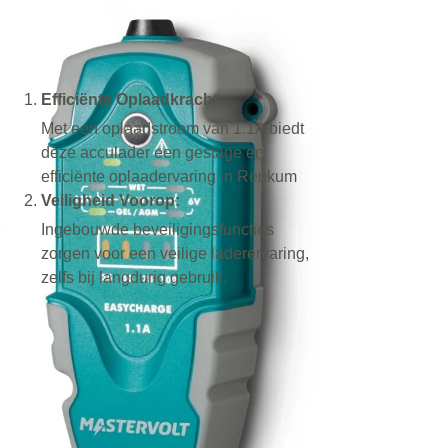
Efficiënte Oplaadkracht:
Met een oplaadstroom van 1.1A biedt
deze acculader een gestage en
efficiënte oplaadervaring in Renkum
Veiligheid Voorop:
Ingebouwde beveiligingsfuncties
zorgen voor een veilige laderervaring,
zelfs bij langdurig gebruik.