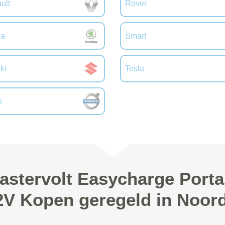
ult
Rover
da
Smart
ki
Tesla
o
astervolt Easycharge Porta
2V Kopen geregeld in Noor