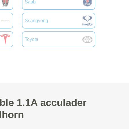
Saab
Ssangyong
Toyota
ble 1.1A acculader
dhorn