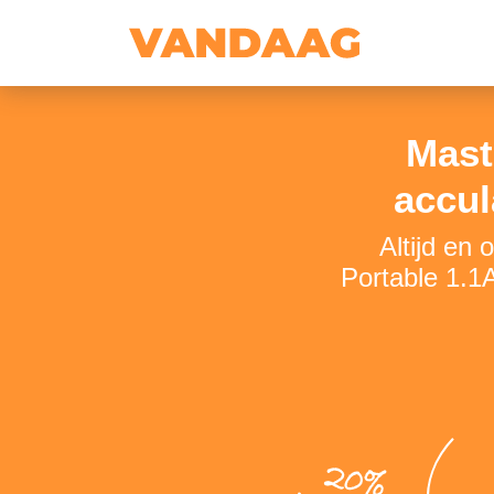
Mast
accul
Altijd en
Portable 1.1
20%