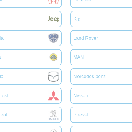
Kia
ia
Land Rover
s
MAN
da
Mercedes-benz
bishi
Nissan
eot
Poessl