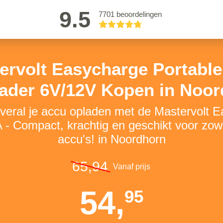
9.5
7701 beoordelingen
ervolt Easycharge Portable
ader 6V/12V Kopen in Noo
 overal je accu opladen met de Mastervolt 
A - Compact, krachtig en geschikt voor zow
accu's! in Noordhorn
65,94
Vanaf prijs
54,
95