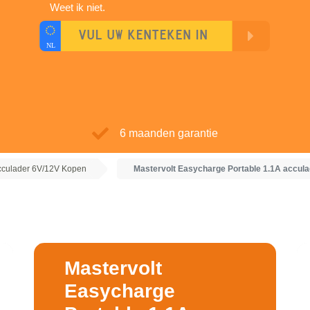
Weet ik niet.
6 maanden garantie
acculader 6V/12V Kopen
Mastervolt Easycharge Portable 1.1A accul
Mastervolt
Easycharge