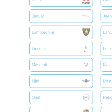
Jaguar
Jeep
Lamborghini
Lanc
Lincoln
Lotu
Maserati
Maz
Mini
Mitsu
Opel
Peug