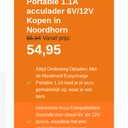
Portable 1.1A
acculader 6V/12V
Kopen in
Noordhorn
65,94
Vanaf prijs:
54,
95
Altijd Onderweg Opladen: Met
de Mastervolt Easycharge
Portable 1.1A laad je je accu
gemakkelijk op, waar je ook
bent
Universele Accu-Compatibiliteit:
Geschikt voor zowel 6V als 12V
accu's, waardoor het een