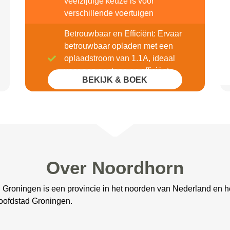
veelzijdige keuze is voor
verschillende voertuigen
Betrouwbaar en Efficiënt: Ervaar
betrouwbaar opladen met een
oplaadstroom van 1.1A, ideaal
voor een gestage en efficiënte
BEKIJK & BOEK
oplaadervaring
Over Noordhorn
. Groningen is een provincie in het noorden van Nederland en 
oofdstad Groningen.