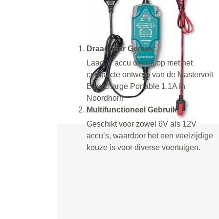
Draagbaar Gemak:
Laad je accu overal op met het
compacte ontwerp van de Mastervolt
Easycharge Portable 1.1A in
Noordhorn
Multifunctioneel Gebruik:
Geschikt voor zowel 6V als 12V
accu’s, waardoor het een veelzijdige
keuze is voor diverse voertuigen.