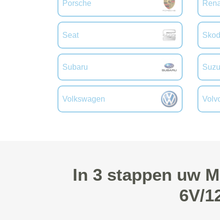
Porsche
Rena
Seat
Sko
Subaru
Suzu
Volkswagen
Volv
In 3 stappen uw M
6V/1