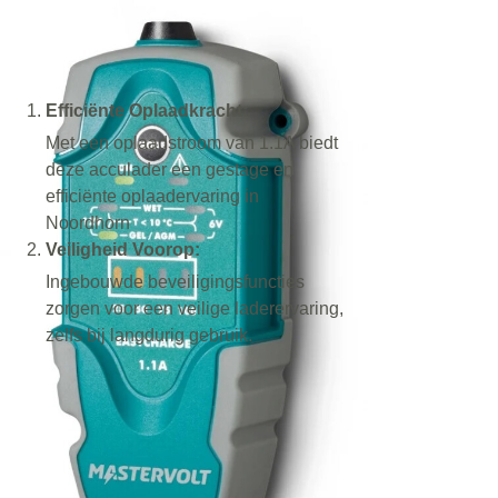
Efficiënte Oplaadkracht:
Met een oplaadstroom van 1.1A biedt
deze acculader een gestage en
efficiënte oplaadervaring in
Noordhorn
Veiligheid Voorop:
Ingebouwde beveiligingsfuncties
zorgen voor een veilige laderervaring,
zelfs bij langdurig gebruik.