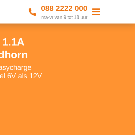
088 2222 000
ma-vr van 9 tot 18 uur
 1.1A
rdhorn
Easycharge
el 6V als 12V