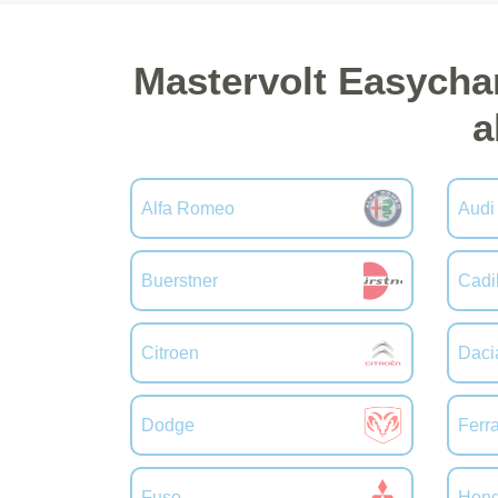
Mastervolt Easycha
a
Alfa Romeo
Audi
Buerstner
Cadi
Citroen
Daci
Dodge
Ferra
Fuso
Hon