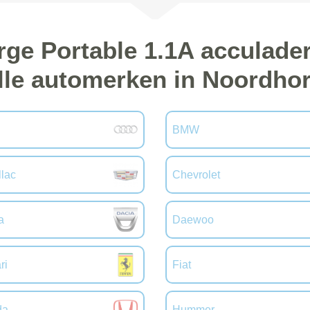
rge Portable 1.1A acculade
lle automerken in Noordho
BMW
llac
Chevrolet
a
Daewoo
ri
Fiat
da
Hummer