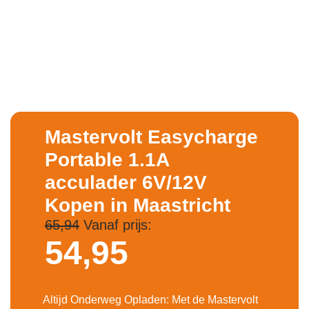
Mastervolt Easycharge
Portable 1.1A
acculader 6V/12V
Kopen in Maastricht
65,94
Vanaf prijs:
54,
95
Altijd Onderweg Opladen: Met de Mastervolt