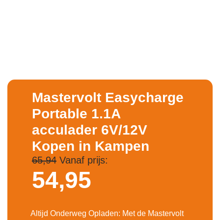
Mastervolt Easycharge
Portable 1.1A
acculader 6V/12V
Kopen in Kampen
65,94
Vanaf prijs:
54,
95
Altijd Onderweg Opladen: Met de Mastervolt