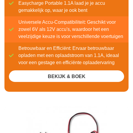
Easycharge Portable 1.1A laad je je accu
gemakkelijk op, waar je ook bent
Universele Accu-Compatibiliteit: Geschikt voor
zowel 6V als 12V accu's, waardoor het een
veelzijdige keuze is voor verschillende voertuigen
Betrouwbaar en Efficiënt: Ervaar betrouwbaar
opladen met een oplaadstroom van 1.1A, ideaal
voor een gestage en efficiënte oplaadervaring
BEKIJK & BOEK