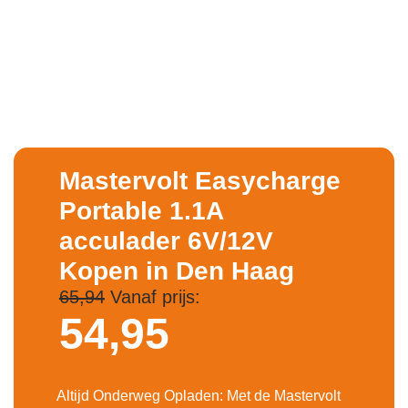
Mastervolt Easycharge
Portable 1.1A
acculader 6V/12V
Kopen in Den Haag
65,94
Vanaf prijs:
54,
95
Altijd Onderweg Opladen: Met de Mastervolt