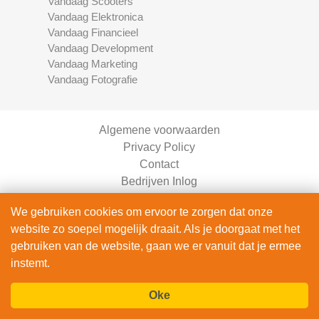
Vandaag Scooters
Vandaag Elektronica
Vandaag Financieel
Vandaag Development
Vandaag Marketing
Vandaag Fotografie
Algemene voorwaarden
Privacy Policy
Contact
Bedrijven Inlog
We gebruiken cookies om ervoor te zorgen dat onze
website zo soepel mogelijk draait. Als je doorgaat met het
gebruiken van de website, gaan we er vanuit dat je ermee
instemt.
Oke
Vandaag Auto's is onderdeel van
DIBA-Consultancy | KVK 98265768