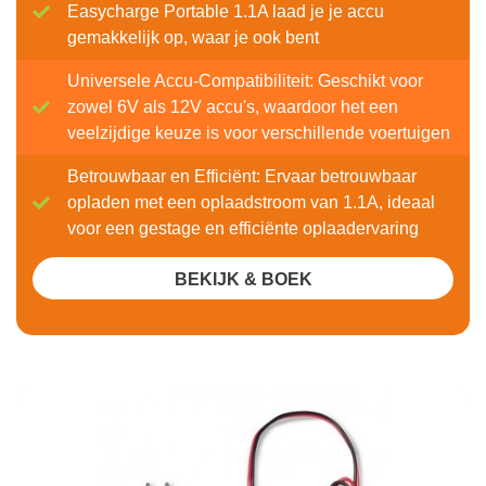
Easycharge Portable 1.1A laad je je accu
gemakkelijk op, waar je ook bent
Universele Accu-Compatibiliteit: Geschikt voor
zowel 6V als 12V accu's, waardoor het een
veelzijdige keuze is voor verschillende voertuigen
Betrouwbaar en Efficiënt: Ervaar betrouwbaar
opladen met een oplaadstroom van 1.1A, ideaal
voor een gestage en efficiënte oplaadervaring
BEKIJK & BOEK