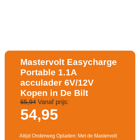
Mastervolt Easycharge
Portable 1.1A
acculader 6V/12V
Kopen in De Bilt
65,94
Vanaf prijs:
54,
95
Altijd Onderweg Opladen: Met de Mastervolt