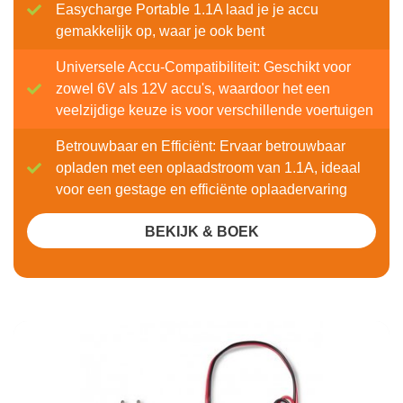
Easycharge Portable 1.1A laad je je accu
gemakkelijk op, waar je ook bent
Universele Accu-Compatibiliteit: Geschikt voor
zowel 6V als 12V accu's, waardoor het een
veelzijdige keuze is voor verschillende voertuigen
Betrouwbaar en Efficiënt: Ervaar betrouwbaar
opladen met een oplaadstroom van 1.1A, ideaal
voor een gestage en efficiënte oplaadervaring
BEKIJK & BOEK