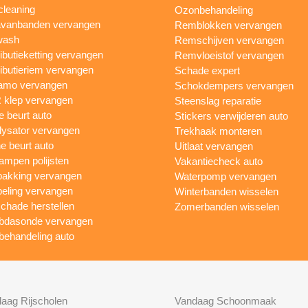
cleaning
Ozonbehandeling
vanbanden vervangen
Remblokken vervangen
wash
Remschijven vervangen
ributieketting vervangen
Remvloeistof vervangen
ributieriem vervangen
Schade expert
amo vervangen
Schokdempers vervangen
klep vervangen
Steenslag reparatie
e beurt auto
Stickers verwijderen auto
lysator vervangen
Trekhaak monteren
ne beurt auto
Uitlaat vervangen
ampen polijsten
Vakantiecheck auto
akking vervangen
Waterpomp vervangen
eling vervangen
Winterbanden wisselen
chade herstellen
Zomerbanden wisselen
bdasonde vervangen
behandeling auto
aag Rijscholen
Vandaag Schoonmaak