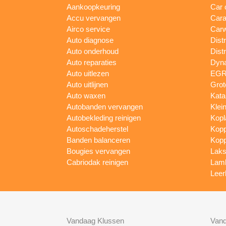
Aankoopkeuring
Car 
Accu vervangen
Cara
Airco service
Car
Auto diagnose
Dist
Auto onderhoud
Dist
Auto reparaties
Dyn
Auto uitlezen
EGR 
Auto uitlijnen
Grot
Auto waxen
Kata
Autobanden vervangen
Klei
Autobekleding reinigen
Kopl
Autoschadeherstel
Kopp
Banden balanceren
Kopp
Bougies vervangen
Laks
Cabriodak reinigen
Lam
Leer
Vandaag Klussen
Vand