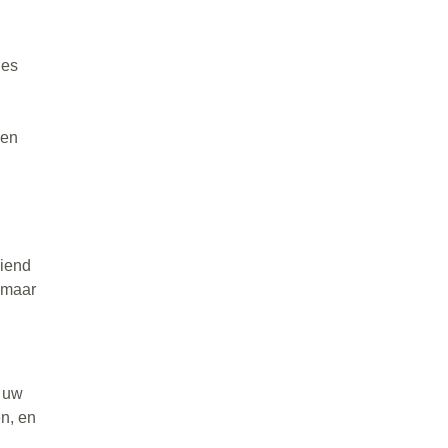
ies
ren
aiend
 maar
n uw
en, en