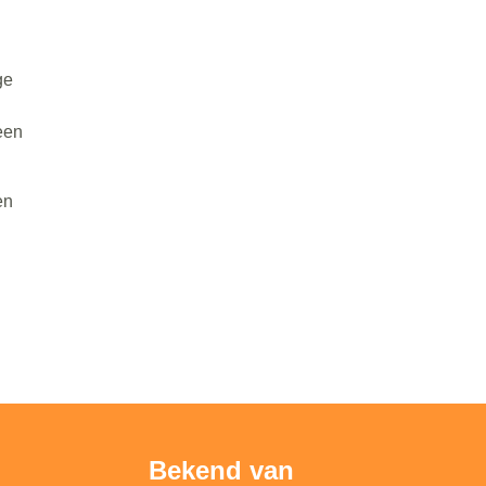
ge
een
en
Bekend van